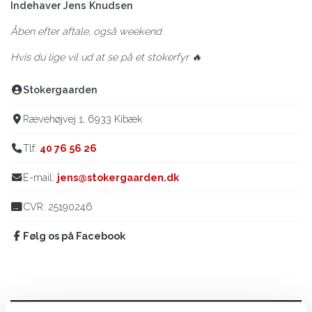
Indehaver Jens Knudsen
Åben efter aftale, også weekend
Hvis du lige vil ud at se på et stokerfyr 🔥
Stokergaarden
Rævehøjvej 1, 6933 Kibæk
Tlf:
40 76 56 26
E-mail:
jens@stokergaarden.dk
CVR: 25190246
Følg os på Facebook