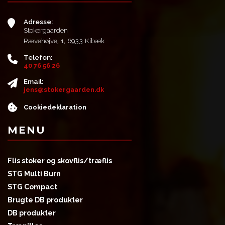
Adresse:
Stokergaarden
Rævehøjvej 1, 6933 Kibæk
Telefon:
40 76 56 26
Email:
jens@stokergaarden.dk
Cookiedeklaration
MENU
Flis stoker og skovflis/træflis
STG Multi Burn
STG Compact
Brugte DB produkter
DB produkter